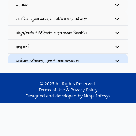
घटनादर्ता
सामाजिक सुरक्षा कार्यक्रमः परिचय पत्र नवीकरण
विद्युत/खानेपानी/टेलिफोन लाइन जडान सिफारिस
मृत्यु दर्ता
आयोजना जाँचपास, भुक्तानी तथा फरफारक
मोही लगतकट्टा तथा नामसारी सिफारिस
© 2025 All Rights Reserved.
टोल विकास संस्था तथा अन्य समुह दता
Terms of Use & Privacy Policy
Designed and developed by
Ninja Infosys
समाजिक सुरक्षा भत्ता वितरण
उद्योग दर्ता तथा सिफारिस
सम्पत्ति मूल्यांकन सिफारिस