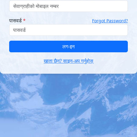
पासवर्ड
*
Forgot Password?
लग-इन
खाता छैन? साइन-अप गर्नुहोस्