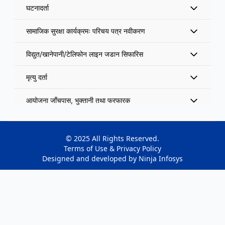
घटनादर्ता
सामाजिक सुरक्षा कार्यक्रमः परिचय पत्र नवीकरण
विद्युत/खानेपानी/टेलिफोन लाइन जडान सिफारिस
मृत्यु दर्ता
आयोजना जाँचपास, भुक्तानी तथा फरफारक
मोही लगतकट्टा तथा नामसारी सिफारिस
© 2025 All Rights Reserved.
टोल विकास संस्था तथा अन्य समुह दता
Terms of Use & Privacy Policy
Designed and developed by
Ninja Infosys
समाजिक सुरक्षा भत्ता वितरण
उद्योग दर्ता तथा सिफारिस
सम्पत्ति मूल्यांकन सिफारिस