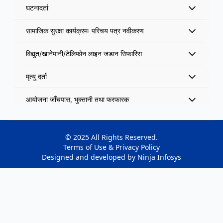
घटनादर्ता
सामाजिक सुरक्षा कार्यक्रमः परिचय पत्र नवीकरण
विद्युत/खानेपानी/टेलिफोन लाइन जडान सिफारिस
मृत्यु दर्ता
आयोजना जाँचपास, भुक्तानी तथा फरफारक
मोही लगतकट्टा तथा नामसारी सिफारिस
© 2025 All Rights Reserved.
टोल विकास संस्था तथा अन्य समुह दता
Terms of Use & Privacy Policy
Designed and developed by
Ninja Infosys
समाजिक सुरक्षा भत्ता वितरण
उद्योग दर्ता तथा सिफारिस
सम्पत्ति मूल्यांकन सिफारिस